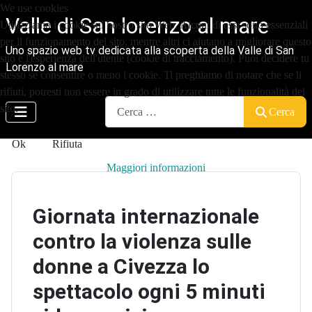
We use cookies
Valle di San lorenzo al mare
Utilizziamo i cookie sul nostro sito Web. Alcuni di essi sono essenziali
per il funzionamento del sito, mentre altri ci aiutano a migliorare questo
Uno spazio web tv dedicata alla scoperta della Valle di San
sito e l'esperienza dell'utente (cookie di tracciamento). Puoi decidere tu
Lorenzo al mare
stesso se consentire o meno i cookie. Ti preghiamo di notare che se li
rifiuti, potresti non essere in grado di utilizzare tutte le funzionalità del
Cerca
sito.
Cerca
Ok
Rifiuta
Maggiori informazioni
Giornata internazionale
contro la violenza sulle
donne a Civezza lo
spettacolo ogni 5 minuti