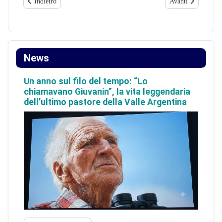
Articolo precedente: Civezza – Festa di Natale al Forum Ricca e invi
Articolo successi
Indietro
Avanti
News
Un anno sul filo del tempo: “Lo
chiamavano Giuvanin”, la vita leggendaria
dell’ultimo pastore della Valle Argentina