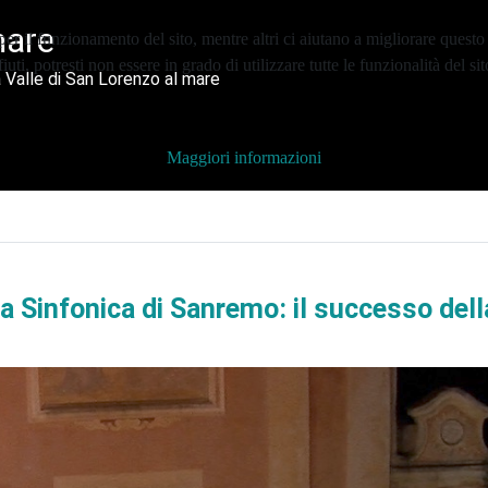
mare
er il funzionamento del sito, mentre altri ci aiutano a migliorare questo 
ti, potresti non essere in grado di utilizzare tutte le funzionalità del sit
 Valle di San Lorenzo al mare
Maggiori informazioni
a Sinfonica di Sanremo: il successo della