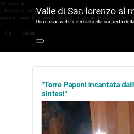
We use cookies
Valle di San lorenzo al 
Utilizziamo i cookie sul nostro sito Web. Alcuni di essi sono essenziali p
stesso se consentire o meno i cookie. Ti preghiamo di notare che se li rifiu
Uno spazio web tv dedicata alla scoperta della
Ok
Rifiuta
"Torre Paponi incantata dall
sintesi"