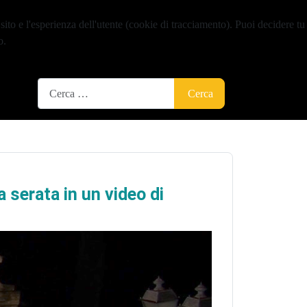
sito e l'esperienza dell'utente (cookie di tracciamento). Puoi decidere tu
o.
Cerca
Cerca
 serata in un video di