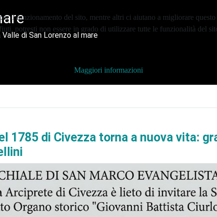
mare
er il funzionamento del sito, mentre altri ci aiutano a migliorare questo 
ti, potresti non essere in grado di utilizzare tutte le funzionalità del sit
 Valle di San Lorenzo al mare
Maggiori informazioni
del 1785 di Civezza torna a nuova vita: g
llini