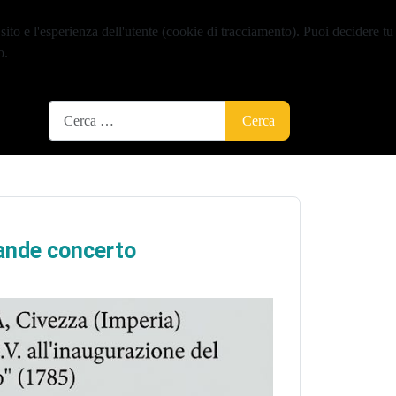
sito e l'esperienza dell'utente (cookie di tracciamento). Puoi decidere tu
o.
Cerca
Cerca
rande concerto