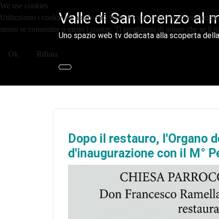
We use cookies
Valle di San lorenzo al 
Utilizziamo i cookie sul nostro sito Web. Alcuni di essi sono essenziali p
stesso se consentire o meno i cookie. Ti preghiamo di notare che se li rifiu
Uno spazio web tv dedicata alla scoperta della
Ok
Rifiuta
Dopo il restauro, l'Organo 
d'inaugurazione con il M° Pe