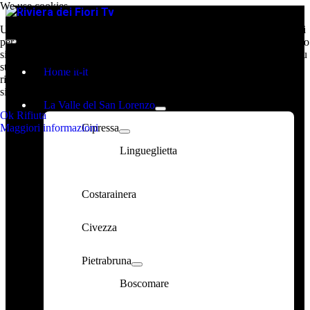
We use cookies
La Web TV della RIVIERA DEI FIORI
Utilizziamo i cookie sul nostro sito Web. Alcuni di essi sono essenziali
per il funzionamento del sito, mentre altri ci aiutano a migliorare questo
sito e l'esperienza dell'utente (cookie di tracciamento). Puoi decidere tu
stesso se consentire o meno i cookie. Ti preghiamo di notare che se li
Home it-it
rifiuti, potresti non essere in grado di utilizzare tutte le funzionalità del
sito.
La Valle del San Lorenzo
Ok
Rifiuta
Maggiori informazioni
Cipressa
Lingueglietta
Costarainera
Civezza
Pietrabruna
Boscomare