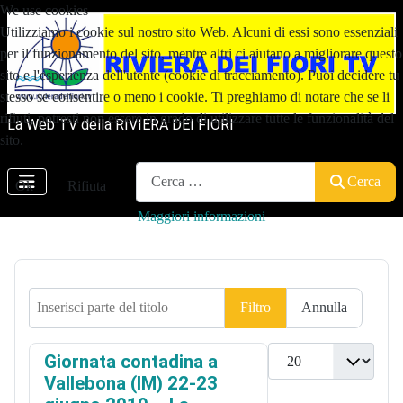
We use cookies
Utilizziamo i cookie sul nostro sito Web. Alcuni di essi sono essenziali
per il funzionamento del sito, mentre altri ci aiutano a migliorare questo
sito e l'esperienza dell'utente (cookie di tracciamento). Puoi decidere tu
stesso se consentire o meno i cookie. Ti preghiamo di notare che se li
rifiuti, potresti non essere in grado di utilizzare tutte le funzionalità del
La Web TV della RIVIERA DEI FIORI
sito.
Cerca
Cerca
Ok
Rifiuta
Maggiori informazioni
Inserisci parte del titolo
Filtro
Annulla
Visualizza n.
Giornata contadina a
Vallebona (IM) 22-23