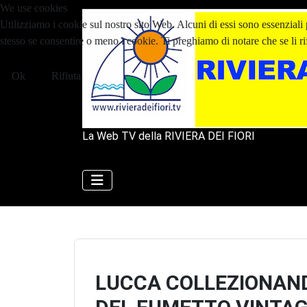
We use cookies
Utilizziamo i cookie sul nostro sito Web. Alcuni di essi sono essenziali p
stesso se consentire o meno i cookie. Ti preghiamo di notare che se li rifiu
Ok
Rifiuta
La Web TV della RIVIERA DEI FIORI
LUCCA COLLEZIONAND