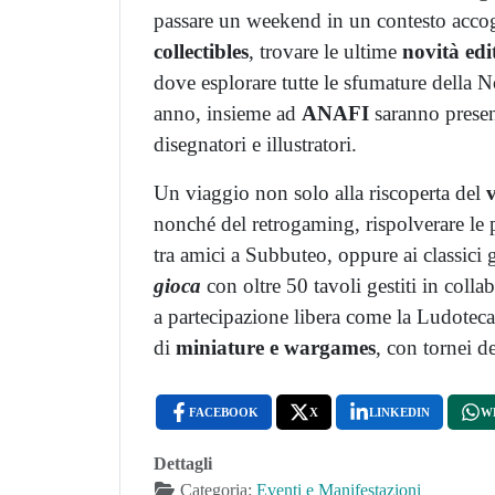
passare un weekend in un contesto accogl
collectibles
, trovare le ultime
novità edi
dove esplorare tutte le sfumature della
anno, insieme ad
ANAFI
saranno present
disegnatori e illustratori.
Un viaggio non solo alla riscoperta del
nonché del retrogaming, rispolverare le pr
tra amici a Subbuteo, oppure ai classici g
gioca
con oltre 50 tavoli gestiti in collab
a partecipazione libera come la Ludoteca
di
miniature e wargames
, con tornei de
FACEBOOK
X
LINKEDIN
W
Dettagli
Categoria:
Eventi e Manifestazioni