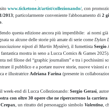
 sito
www.ticketone.it/artist/
collezionando/
, con promozion
01/2013
; particolarmente conveniente l'abbonamento di
2 g
o
.
 rendendo questa edizione ancora più imperdibile: ai nomi gi
nata su alcune delle storie più amate di serie come
Dylan 
sociazione nipoti di Martin Mystère
), il fumettista
Sergio 
 fantastica mostra in seno a Lucca Comics & Games 2025). E 
 punta nel filone del “graphic journalism” e tra i pochissimi 
ntrare il pubblico e a portare nuove storie, nuove visioni e
ca e illustratrice
Adriana Farina
(presente in collaborazio
e il week-end di Lucca Collezionando:
Sergio Gerasi
, auto
tra con oltre 30 opere che ne ripercorrono la carriera a
Crepax
, un ritratto del personaggio simbolo
Valentina
, c