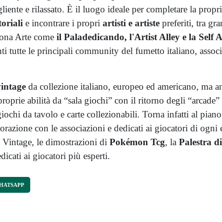
iente e rilassato. È il luogo ideale per completare la propr
toriali
e incontrare i propri
artisti e artiste
preferiti, tra gr
 Nona Arte come
il Paladedicando, l'Artist Alley e la Self 
i tutte le principali community del fumetto italiano, associa
vintage
da collezione italiano, europeo ed americano, ma 
oprie abilità da “sala giochi” con il ritorno degli “arcade” e 
iochi da tavolo e carte collezionabili. Torna infatti al pian
orazione con le associazioni e dedicati ai giocatori di ogni e
 Vintage, le dimostrazioni di
Pokémon Tcg
, la
Palestra d
dicati ai giocatori più esperti.
HATSAPP