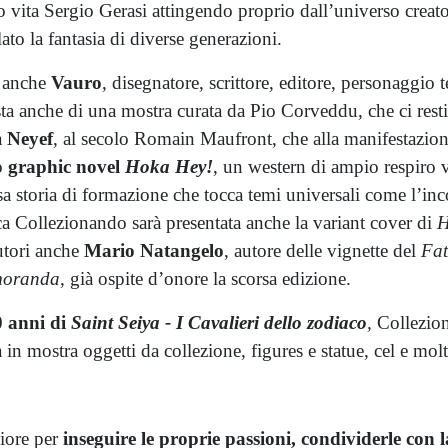
to vita Sergio Gerasi attingendo proprio dall’universo cre
ato la fantasia di diverse generazioni.
anche
Vauro
, disegnatore, scrittore, editore, personaggio te
nista anche di una mostra curata da Pio Corveddu, che ci rest
a
Neyef
, al secolo Romain Maufront, che alla manifestazion
io
graphic novel
Hoka Hey!
, un western di ampio respiro 
storia di formazione che tocca temi universali come l’incon
a Collezionando sarà presentata anche la variant cover di
H
utori anche
Mario Natangelo
, autore delle vignette del
Fat
oranda
, già ospite d’onore la scorsa edizione.
 anni di
Saint Seiya - I Cavalieri dello zodiaco
,
Collezion
 in mostra oggetti da collezione, figures e statue, cel e mo
iore per
inseguire le proprie passioni, condividerle con l