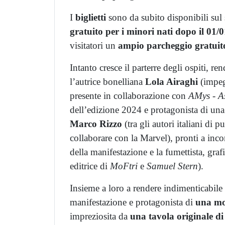
I
biglietti
sono da subito disponibili sul
gratuito
per i minori nati dopo il 01/
visitatori un
ampio parcheggio gratuit
Intanto cresce il parterre degli ospiti,
l’autrice bonelliana
Lola Airaghi
(impeg
presente in collaborazione con
AMys - As
dell’edizione 2024 e protagonista di una
Marco Rizzo
(tra gli autori italiani di
collaborare con la Marvel), pronti a inco
della manifestazione e la fumettista, grafi
editrice di
MoFtri
e
Samuel Stern
).
Insieme a loro a rendere indimenticabil
manifestazione e protagonista di
una mos
impreziosita da
una tavola originale di