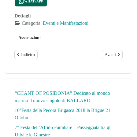
WHATSAPP
Dettagli
Categoria:
Eventi e Manifestazioni
Associazioni
Articolo precedente: Esposizione degli alberi di Kamal e la “PoesiA
Articolo successi
Indietro
Avanti
“CHANT OF POSIDONIA” Dedicato al mondo
marino il nuovo singolo di BALLARD
10°Festa della Pecora Brigasca 2018 la Brigue 21
Ottobre
7° Festa dell’Affido Familiare – Passeggiata tra gli
Ulivi e le Ginestre