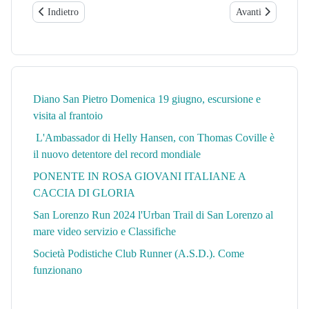
Articolo precedente: CICLOCROSS, CAMPIONATI DEL MONDO 202
Articolo successi
Indietro
Avanti
Diano San Pietro Domenica 19 giugno, escursione e
visita al frantoio
L'Ambassador di Helly Hansen, con Thomas Coville è
il nuovo detentore del record mondiale
PONENTE IN ROSA GIOVANI ITALIANE A
CACCIA DI GLORIA
San Lorenzo Run 2024 l'Urban Trail di San Lorenzo al
mare video servizio e Classifiche
Società Podistiche Club Runner (A.S.D.). Come
funzionano