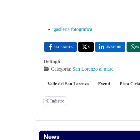
gaslleria fotografica
FACEBOOK
X
LINKEDIN
W
Dettagli
Categoria:
San Lorenzo al mare
Valle del San Lorenzo
Eventi
Pista Cicla
Articolo precedente: GLI ALUNNI DELLA S
Indietro
News