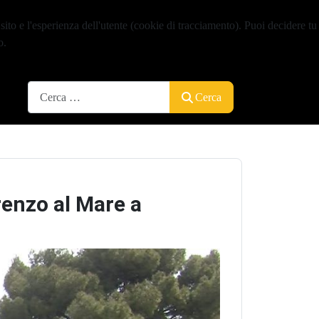
sito e l'esperienza dell'utente (cookie di tracciamento). Puoi decidere tu
o.
Cerca
Cerca
renzo al Mare a