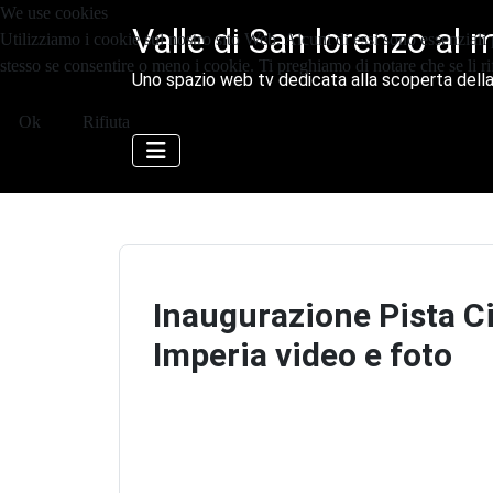
We use cookies
Valle di San lorenzo al 
Utilizziamo i cookie sul nostro sito Web. Alcuni di essi sono essenziali p
stesso se consentire o meno i cookie. Ti preghiamo di notare che se li rifiu
Uno spazio web tv dedicata alla scoperta della
Ok
Rifiuta
Inaugurazione Pista Ci
Imperia video e foto