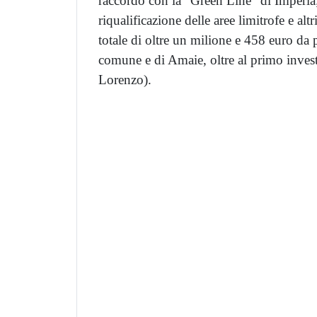
raccordo con la “Green Line” di Imperia;
riqualificazione delle aree limitrofe e alt
totale di oltre un milione e 458 euro da
comune e di Amaie, oltre al primo inves
Lorenzo).