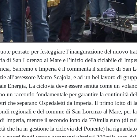
 ruote pensato per festeggiare l’inaugurazione del nuovo tra
ria di San Lorenzo al Mare e l’inizio della ciclabile di Imp
vincia, Sanremo e Imperia è il commenta il sindaco di San 
azie all’assessore Marco Scajola, e ad un bel lavoro di grup
 Energia, La ciclovia deve essere sentita come un volano p
o un raccordo fondamentale per garantire la continuità del t
etri che separano Ospedaletti da Imperia. Il primo lotto di l
ondi regionali e del comune di San Lorenzo al Mare, per la r
 di Imperia, mentre il secondo lotto da 770mila euro (di cu
à che ha in gestione la ciclovia del Ponente) ha riguardato o