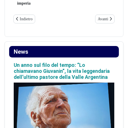
imperia
Articolo precedente: La transumanza è patrimonio culturale dell'Une
Articolo successiv
Indietro
Avanti
News
Un anno sul filo del tempo: “Lo
chiamavano Giuvanin”, la vita leggendaria
dell’ultimo pastore della Valle Argentina