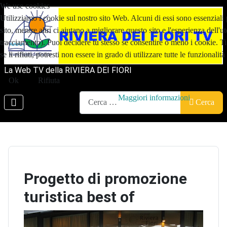
We use cookies
Utilizziamo i cookie sul nostro sito Web. Alcuni di essi sono essenziali
sito, mentre altri ci aiutano a migliorare questo sito e l'esperienza dell'u
tracciamento). Puoi decidere tu stesso se consentire o meno i cookie. T
se li rifiuti, potresti non essere in grado di utilizzare tutte le funzionalità 
La Web TV della RIVIERA DEI FIORI
Ok
Rifiuta
Cerca
Maggiori informazioni
Cerca
Progetto di promozione
turistica best of