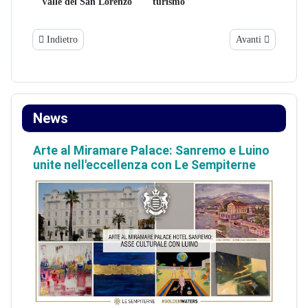
Valle del San Lorenzo
turismo
Articolo precedente: DA SAN LORENZO'S GOT TALENT AI FATTI
Articolo successiv
Indietro
Avanti
News
Arte al Miramare Palace: Sanremo e Luino
unite nell'eccellenza con Le Sempiterne