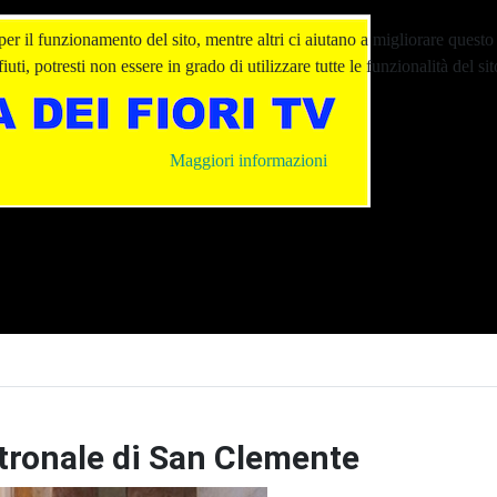
er il funzionamento del sito, mentre altri ci aiutano a migliorare questo 
ti, potresti non essere in grado di utilizzare tutte le funzionalità del sit
Maggiori informazioni
atronale di San Clemente