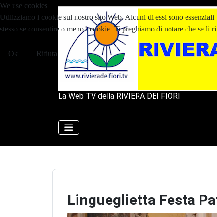
We use cookies
Utilizziamo i cookie sul nostro sito Web. Alcuni di essi sono essenziali p
stesso se consentire o meno i cookie. Ti preghiamo di notare che se li rifiu
Ok
Rifiuta
La Web TV della RIVIERA DEI FIORI
Lingueglietta Festa P