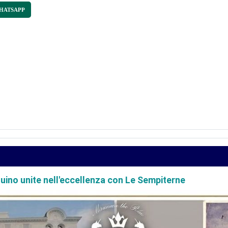
HATSAPP
ia della Madonna degli Angeli e Confraternite
uino unite nell'eccellenza con Le Sempiterne