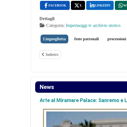
FACEBOOK
X
LINKEDIN
W
Dettagli
Categoria:
Imperiaoggi tv archivio storico
Lingueglietta
feste patronali
processioni
Articolo precedente: Civezza Processione Straordinar
Indietro
News
Arte al Miramare Palace: Sanremo e L