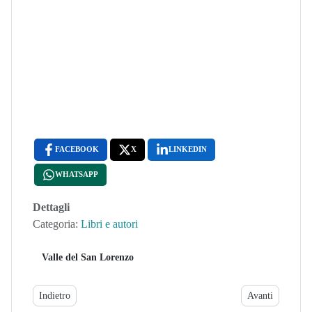
FACEBOOK
X
LINKEDIN
WHATSAPP
Dettagli
Categoria:
Libri e autori
Valle del San Lorenzo
Articolo precedente: L'Ultima Corsa Giallo al Rally di Sanremo
Articolo success
Indietro
Avanti