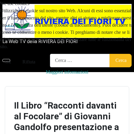
We use cookies
Utilizziamo i cookie sul nostro sito Web. Alcuni di essi sono essenziali
per il funzionamento del sito, mentre altri ci aiutano a migliorare questo
sito e l'esperienza dell'utente (cookie di tracciamento). Puoi decidere tu
stesso se consentire o meno i cookie. Ti preghiamo di notare che se li
rifiuti, potresti non essere in grado di utilizzare tutte le funzionalità del
La Web TV della RIVIERA DEI FIORI
sito.
Cerca
Cerca
Ok
Rifiuta
Maggiori informazioni
Il Libro “Racconti davanti
al Focolare” di Giovanni
Gandolfo presentazione a