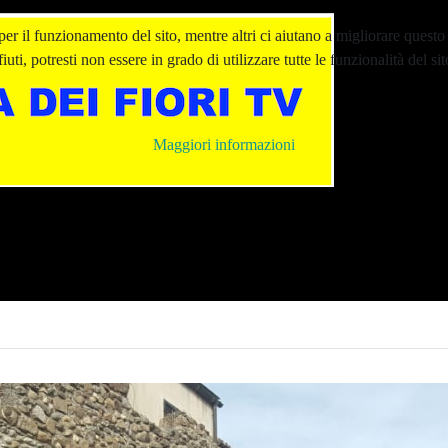
er il funzionamento del sito, mentre altri ci aiutano a migliorare questo 
ti, potresti non essere in grado di utilizzare tutte le funzionalità del sit
Maggiori informazioni