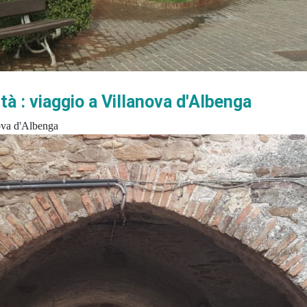
iltà : viaggio a Villanova d'Albenga
nostra civiltà : viaggio a V