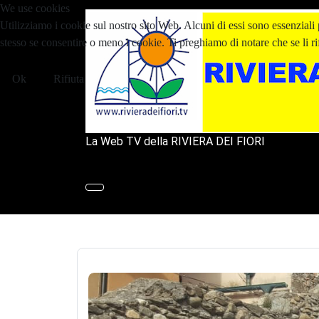
We use cookies
Utilizziamo i cookie sul nostro sito Web. Alcuni di essi sono essenziali p
stesso se consentire o meno i cookie. Ti preghiamo di notare che se li rifiu
Ok
Rifiuta
La Web TV della RIVIERA DEI FIORI