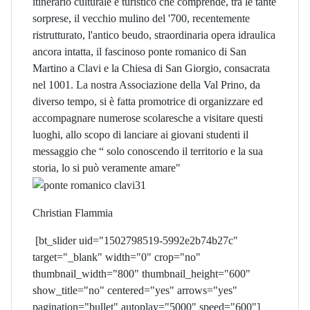
itinerario culturale e turistico che comprende, tra le tante
sorprese, il vecchio mulino del '700, recentemente
ristrutturato, l'antico beudo, straordinaria opera idraulica
ancora intatta, il fascinoso ponte romanico di San
Martino a Clavi e la Chiesa di San Giorgio, consacrata
nel 1001. La nostra Associazione della Val Prino, da
diverso tempo, si è fatta promotrice di organizzare ed
accompagnare numerose scolaresche a visitare questi
luoghi, allo scopo di lanciare ai giovani studenti il
messaggio che “ solo conoscendo il territorio e la sua
storia, lo si può veramente amare"
Christian Flammia
[bt_slider uid="1502798519-5992e2b74b27c"
target="_blank" width="0" crop="no"
thumbnail_width="800" thumbnail_height="600"
show_title="no" centered="yes" arrows="yes"
pagination="bullet" autoplay="5000" speed="600"]