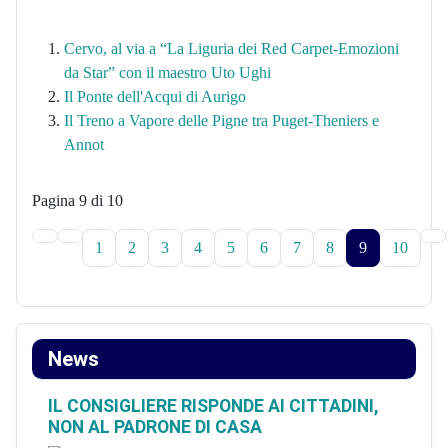
Cervo, al via a “La Liguria dei Red Carpet-Emozioni
da Star” con il maestro Uto Ughi
Il Ponte dell'Acqui di Aurigo
Il Treno a Vapore delle Pigne tra Puget-Theniers e
Annot
Pagina 9 di 10
1
2
3
4
5
6
7
8
9
10
News
IL CONSIGLIERE RISPONDE AI CITTADINI,
NON AL PADRONE DI CASA