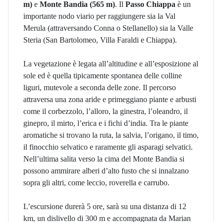
m)
e
Monte Bandia (565 m)
. Il
Passo Chiappa
è un
importante nodo viario per raggiungere sia la Val
Merula (attraversando Conna o Stellanello) sia la Valle
Steria (San Bartolomeo, Villa Faraldi e Chiappa).
La vegetazione è legata all’altitudine e all’esposizione al
sole ed è quella tipicamente spontanea delle colline
liguri, mutevole a seconda delle zone. Il percorso
attraversa una zona aride e primeggiano piante e arbusti
come il corbezzolo, l’alloro, la ginestra, l’oleandro, il
ginepro, il mirto, l’erica e i fichi d’india. Tra le piante
aromatiche si trovano la ruta, la salvia, l’origano, il timo,
il finocchio selvatico e raramente gli asparagi selvatici.
Nell’ultima salita verso la cima del Monte Bandia si
possono ammirare alberi d’alto fusto che si innalzano
sopra gli altri, come leccio, roverella e carrubo.
L’escursione durerà 5 ore, sarà su una distanza di 12
km, un dislivello di 300 m e accompagnata da Marian