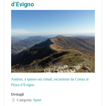
d’Evigno
Andora, a spasso sui crinali, escursione da Conna al
Pizzo d’Evigno
Dettagli
Categoria:
Sport