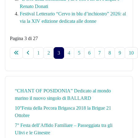
Renato Donati
Festival Letterario “Cervo in blu d’inchiostro” 2026: al
via la XIV edizione dedicata alle donne
Pagina 3 di 27
1
2
3
4
5
6
7
8
9
10
“CHANT OF POSIDONIA” Dedicato al mondo
marino il nuovo singolo di BALLARD
10°Festa della Pecora Brigasca 2018 la Brigue 21
Ottobre
7° Festa dell’Affido Familiare – Passeggiata tra gli
Ulivi e le Ginestre