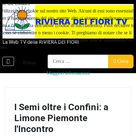
We use cookies
Utilizziamo i cookie sul nostro sito Web. Alcuni di essi sono essenziali
per il funzionamento del sito, mentre altri ci aiutano a migliorare questo
sito e l'esperienza dell'utente (cookie di tracciamento). Puoi decidere tu
stesso se consentire o meno i cookie. Ti preghiamo di notare che se li
rifiuti, potresti non essere in grado di utilizzare tutte le funzionalità del
La Web TV della RIVIERA DEI FIORI
sito.
Cerca
Cerca
Ok
Rifiuta
Maggiori informazioni
I Semi oltre i Confini: a
Limone Piemonte
l'Incontro