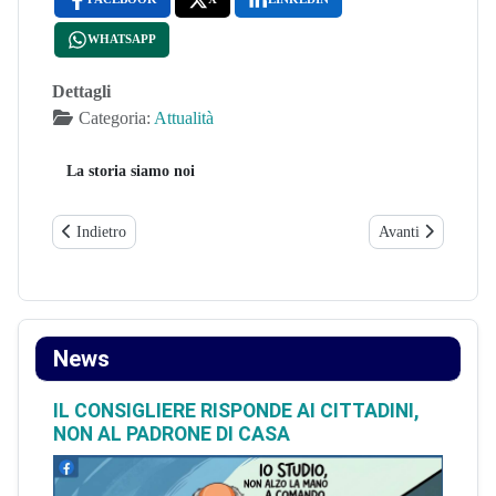
WHATSAPP
Dettagli
Categoria:
Attualità
La storia siamo noi
Articolo precedente: Sarà un ligure a formare i neoassunti della Pol
Articolo successivo:
Indietro
Avanti
News
IL CONSIGLIERE RISPONDE AI CITTADINI,
NON AL PADRONE DI CASA