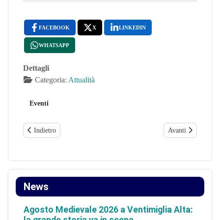
FACEBOOK
X
LINKEDIN
WHATSAPP
Dettagli
Categoria:
Attualità
Eventi
Articolo precedente: Festival di Sanremo 2022 della canzone Cristian
Articolo succe
Indietro
Avanti
News
Agosto Medievale 2026 a Ventimiglia Alta: