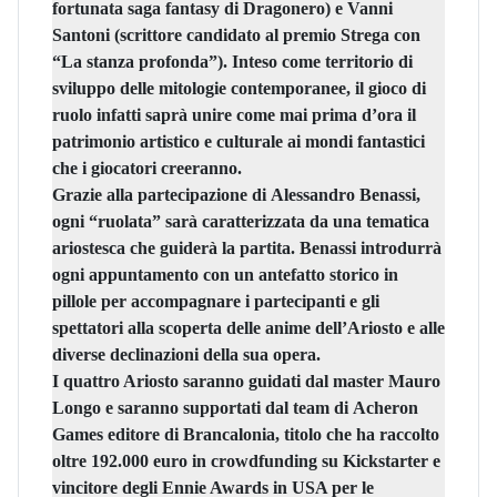
fortunata saga fantasy di Dragonero) e
Vanni
Santoni
(scrittore candidato al premio Strega con
“La stanza profonda”). Inteso come territorio di
sviluppo delle mitologie contemporanee, il gioco di
ruolo infatti saprà unire come mai prima d’ora il
patrimonio artistico e culturale ai mondi fantastici
che i giocatori creeranno.
Grazie alla partecipazione di
Alessandro Benassi
,
ogni “ruolata” sarà caratterizzata da una tematica
ariostesca che guiderà la partita. Benassi introdurrà
ogni appuntamento con un antefatto storico in
pillole per accompagnare i partecipanti e gli
spettatori alla scoperta delle anime dell’Ariosto e alle
diverse declinazioni della sua opera.
I quattro Ariosto saranno guidati dal master Mauro
Longo e saranno supportati dal team di
Acheron
Games
editore di
Brancalonia
, titolo che ha raccolto
oltre 192.000 euro in crowdfunding su Kickstarter e
vincitore degli Ennie Awards in USA per le