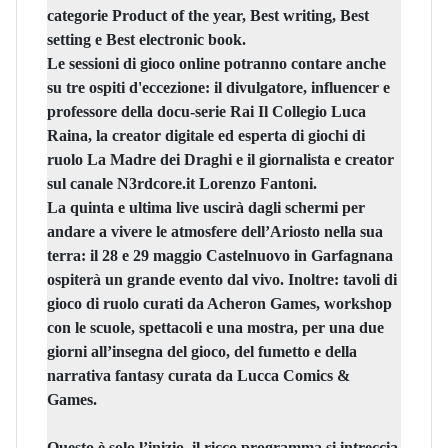
categorie Product of the year, Best writing, Best
setting e Best electronic book.
Le sessioni di gioco online potranno contare anche
su tre ospiti d'eccezione: il divulgatore, influencer e
professore della docu-serie Rai Il Collegio
Luca
Raina,
la creator digitale ed esperta di giochi di
ruolo
La Madre dei Draghi
e il giornalista e creator
sul canale N3rdcore.it
Lorenzo Fantoni.
La quinta e ultima live uscirà dagli schermi per
andare a vivere le atmosfere dell’Ariosto nella sua
terra:
il 28 e 29 maggio Castelnuovo in Garfagnana
ospiterà un grande evento dal vivo
. Inoltre: tavoli di
gioco di ruolo curati da Acheron Games, workshop
con le scuole, spettacoli e una mostra, per una due
giorni all’insegna del gioco, del fumetto e della
narrativa fantasy curata da Lucca Comics &
Games.
Questo è solo l’inizio, il ricco programma si intreccia