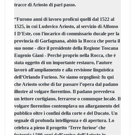
tracce di Ariosto di pari passo.
“Furono anni di lavoro proficui quelli dal 1522 al
1525, in cui Ludovico Ariosto, al servizio di Alfonso
I D'Este, con l'incarico di commissario ducale per la
provincia di Garfagnana, abitò la Rocca che porta il
suo nome - dice il
presidente della Regione Toscana
Eugenio Giani
- Perché proprio nella Rocca, che è
stata oggetto di un importante restauro, l’autore
lavorò all'ampliamento e alla revisione linguistica
dell’Orlando Furioso. Ne siamo orgogliosi: fu qui
che Ariosto scelse di far passare l’opera dal padano
illustre al volgare fiorentino. Il padano prevedeva
un lettore cortigiano, ferrarese o comunque locale. Il
volgare fiorentino contemplava un allargamento del
pubblico oltre i confini della corte e del Ducato. Un
segnale di profonda intelligenza e di apertura. Lo
celebra a pieno il progetto ‘Terre furiose’ che
festeggia i 500 anni dall’arrivo dell’Ariosto in