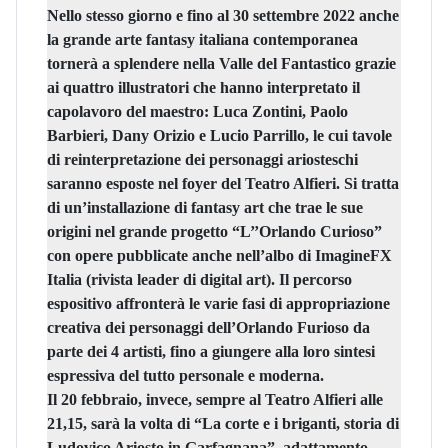
Nello stesso giorno e fino al 30 settembre 2022
anche
la grande arte fantasy italiana contemporanea
tornerà a splendere nella Valle del Fantastico grazie
ai quattro illustratori che hanno interpretato il
capolavoro del maestro:
Luca Zontini, Paolo
Barbieri, Dany Orizio e Lucio Parrillo,
le cui tavole
di reinterpretazione dei personaggi ariosteschi
saranno esposte
nel foyer del Teatro Alfieri.
Si tratta
di un’installazione di fantasy art che trae le sue
origini nel grande progetto “L’’Orlando Curioso”
con opere pubblicate anche nell’albo di ImagineFX
Italia (rivista leader di digital art). Il percorso
espositivo affronterà le varie fasi di appropriazione
creativa dei personaggi dell’Orlando Furioso da
parte dei 4 artisti, fino a giungere alla loro sintesi
espressiva del tutto personale e moderna.
Il 20 febbraio,
invece, sempre
al Teatro Alfieri alle
21,15
, sarà la volta di
“La corte e i briganti, storia di
Ludovico Ariosto in Garfagnana”
, adattamento